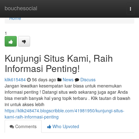
Home
bouchesocial
Togg
navi
Home
1
Kunjungi Situs Kami, Raih
Informasi Penting!
klik615484
56 days ago
News
Discuss
Jangan lewatkan kesempatan luar biasa untuk menemukan
informasi penting ! Datangi situs web sekarang juga agar Anda
bisa meraih banyak hal yang topik terbaru . Klik tautan di bawah
ini untuk akses lebih
https://klik248474.blogscribble.com/41981950/kunjungi-situs-
kami-raih-informasi-penting
Comments
Who Upvoted