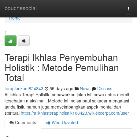
Home
bouchesocial
Togg
navi
Home
1
Terapi Ikhlas Penyembuhan
Holistik : Metode Pemulihan
Total
terapibekam824843
55 days ago
News
Discuss
Al Ikhlas Terapi Holistik menawarkan jalan istimewa untuk meraih
kesehatan maksimal . Metode ini melampaui sekadar mengatasi
tanda fisik, namun juga menyeimbangkan aspek mental dan
spiritual
https://alikhlasterapiholistik106423.wikiexcerpt.com/user
Comments
Who Upvoted