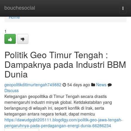
Home
bouchesocial
Togg
navi
Home
1
Politik Geo Timur Tengah :
Dampaknya pada Industri BBM
Dunia
geopolitikditimurtengah749882
54 days ago
News
Discuss
Ketegangan geopolitika di Timur Tengah secara drastis
memengaruhi industri minyak global. Ketidakstabilan yang
berlangsung di wilayah ini, seperti konflik di Irak, serta
ketegangan antara negara terkait, dapat memicu
https://dawudgqbt205111.blogdigy.com/politik-geo-jawa-tengah-
pengaruhnya-pada-perdagangan-energi-dunia-66286234