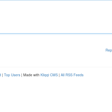
Rep
d
|
Top Users
| Made with
Kliqqi CMS
|
All RSS Feeds