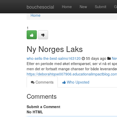
Home
bouchesocial
Home
New
Submit
G
Home
1
Ny Norges Laks
who-sells-the-best-salmo163120
55 days ago
Ne
Etter en periode med øket etterspørsel, ser vi nå et 
men det er fortsatt mange chanser for både leverandø
https://deborahtqoe007906.educationalimpactblog.co
Comments
Who Upvoted
Comments
Submit a Comment
No HTML