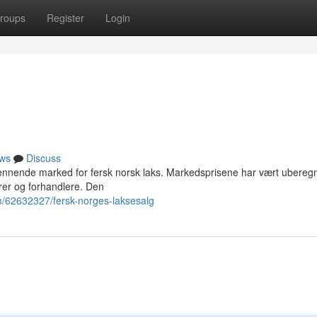
roups
Register
Login
ws
Discuss
spennende marked for fersk norsk laks. Markedsprisene har vært uberegn
rer og forhandlere. Den
m/62632327/fersk-norges-laksesalg