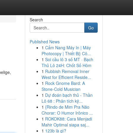
Search
Go
Published News
1
Cẩm Nang Máy In | Máy
Photocopy | Thiết Bị} Cô...
1
Soi cầu lô 3 số MT · Bạch
Thủ Lô 24H: Chốt Số Hôm
1
Rubbish Removal Inner
elige,
West for Efficient Reside...
1
Rock Gnome Bard: A
Stone-Cold Musician
1
Dự đoán bạch thủ - Thần
Lô 68 : Phân tích kỹ...
1
{Rindo de Mim Pra Não
Chorar: O Humor Irônico ...
1
ROKOK88: Cara Menjadi
Mahir Optimal siapa saj...
1
123b là gì?