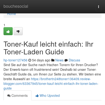
Home
bouchesocial
Togg
navi
Home
1
Toner-Kauf leicht einfach: Ihr
Toner-Laden Guide
hp-toner127456
54 days ago
News
Discuss
Sind Sie auf der Suche nach frischen Tonern für Ihren Drucker?
Der Erwerb kann oft frustrierend sein! Deshalb ist unser Toner-
Geschäft Guide da, um Ihnen zur Seite zu stehen. Wir bieten eine
breite Auswahl an
https://brothertn248toner136409.review-
blogger.com/63367945/toner-kauf-leicht-einfach-ihr-toner-laden-
guide
Comments
Who Upvoted