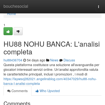
Home
bouchesocial
Togg
navi
Home
1
HU88 NOHU BANCA: L'analisi
completa
hu88436704
54 days ago
News
Discuss
Questa piattaforma costituisce una soluzione all'avanguardia per
giocatori interessati servizi online. Un'analisi approfondita valuta
le caratteristiche principali, inclusi i promozioni , i modi di
https://faywsvj282021.angelinsblog.com/40347029/hu88-nohu-
banca-l-analisi-completa
Comments
Who Upvoted
Comments