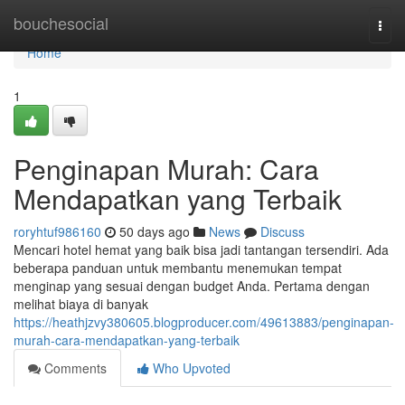
Home
bouchesocial
Togg
navi
Home
1
Penginapan Murah: Cara
Mendapatkan yang Terbaik
roryhtuf986160
50 days ago
News
Discuss
Mencari hotel hemat yang baik bisa jadi tantangan tersendiri. Ada
beberapa panduan untuk membantu menemukan tempat
menginap yang sesuai dengan budget Anda. Pertama dengan
melihat biaya di banyak
https://heathjzvy380605.blogproducer.com/49613883/penginapan-
murah-cara-mendapatkan-yang-terbaik
Comments
Who Upvoted