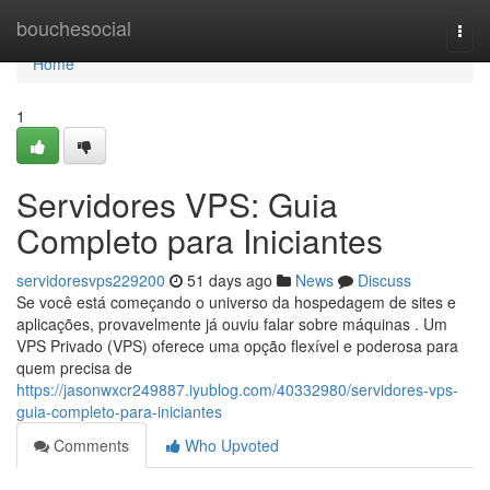
Home
bouchesocial
Togg
navi
Home
1
Servidores VPS: Guia
Completo para Iniciantes
servidoresvps229200
51 days ago
News
Discuss
Se você está começando o universo da hospedagem de sites e
aplicações, provavelmente já ouviu falar sobre máquinas . Um
VPS Privado (VPS) oferece uma opção flexível e poderosa para
quem precisa de
https://jasonwxcr249887.iyublog.com/40332980/servidores-vps-
guia-completo-para-iniciantes
Comments
Who Upvoted