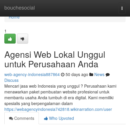
Home
bouchesocial
Togg
navi
Home
1
Agensi Web Lokal Unggul
untuk Perusahaan Anda
web-agency-indonesia887864
50 days ago
News
Discuss
Mencari jasa web Indonesia yang unggul ? Perusahaan kami
menawarkan paket pembuatan website profesional untuk
membantu usaha Anda tumbuh di era digital. Kami memiliki
spesialis yang berpengalaman dalam
https://webagencyindonesia742818.wikinarration.com/user
Comments
Who Upvoted