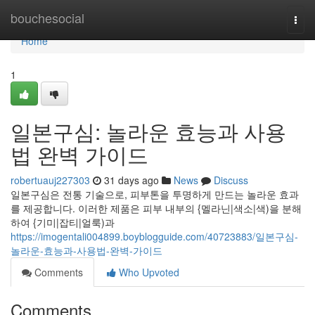
Home
bouchesocial
Togg
navi
Home
1
일본구심: 놀라운 효능과 사용
법 완벽 가이드
robertuauj227303
31 days ago
News
Discuss
일본구심은 전통 기술으로, 피부톤을 투명하게 만드는 놀라운 효과
를 제공합니다. 이러한 제품은 피부 내부의 {멜라닌|색소|색)을 분해
하여 {기미|잡티|얼룩)과
https://imogentali004899.boyblogguide.com/40723883/일본구심-
놀라운-효능과-사용법-완벽-가이드
Comments
Who Upvoted
Comments