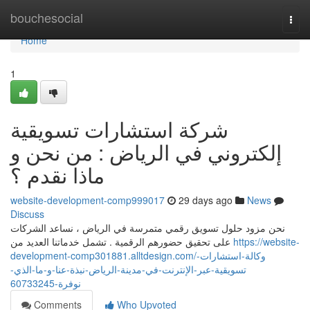
Home
bouchesocial
Togg
navi
Home
1
شركة استشارات تسويقية
إلكتروني في الرياض : من نحن و
ماذا نقدم ؟
website-development-comp999017
29 days ago
News
Discuss
نحن مزود حلول تسويق رقمي متمرسة في الرياض ، نساعد الشركات
على تحقيق حضورهم الرقمية . تشمل خدماتنا العديد من
https://website-
development-comp301881.alltdesign.com/وكالة-استشارات-
تسويقية-عبر-الإنترنت-في-مدينة-الرياض-نبذة-عنا-و-ما-الذي-
نوفرة-60733245
Comments
Who Upvoted