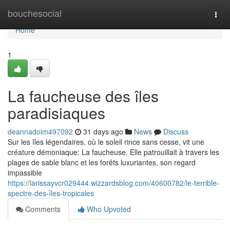
Home
bouchesocial
Togg
navi
Home
1
La faucheuse des îles
paradisiaques
deannadoim497092
31 days ago
News
Discuss
Sur les îles légendaires, où le soleil rince sans cesse, vit une
créature démoniaque: La faucheuse. Elle patrouillait à travers les
plages de sable blanc et les forêts luxuriantes, son regard
impassible
https://larissayvcr029444.wizzardsblog.com/40600782/le-terrible-
spectre-des-îles-tropicales
Comments
Who Upvoted